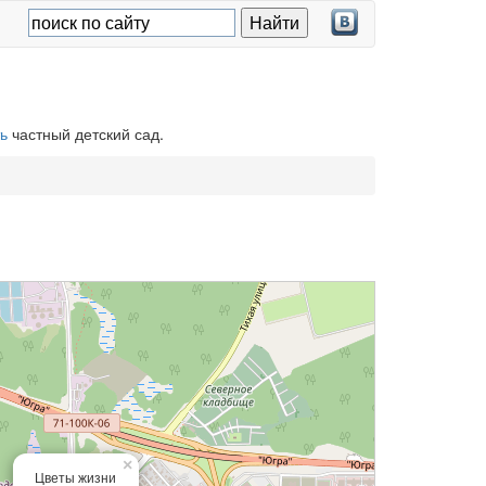
ь
частный детский сад.
×
Цветы жизни