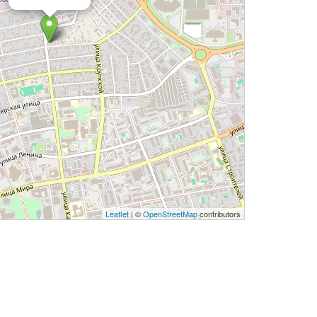
Leaflet
| ©
OpenStreetMap
contributors