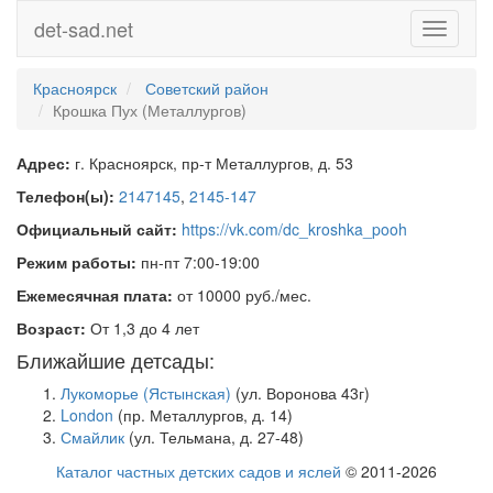
det-sad.net
Toggle
navigati
Красноярск
Советский район
Крошка Пух (Металлургов)
Адрес:
г. Красноярск, пр-т Металлургов, д. 53
Телефон(ы):
2147145
,
2145-147
Официальный сайт:
https://vk.com/dc_kroshka_pooh
Режим работы:
пн-пт 7:00-19:00
Ежемесячная плата:
от 10000 руб./мес.
Возраст:
От 1,3 до 4 лет
Ближайшие детсады:
Лукоморье (Ястынская)
(ул. Воронова 43г)
London
(пр. Металлургов, д. 14)
Смайлик
(ул. Тельмана, д. 27-48)
Каталог частных детских садов и яслей
© 2011-2026