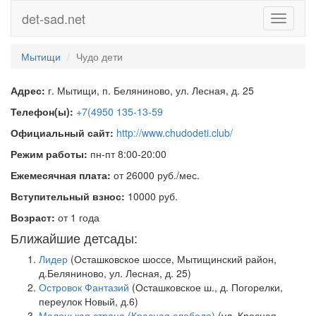
det-sad.net
Toggle
navigati
Мытищи
Чудо дети
Адрес:
г. Мытищи, п. Беляниново, ул. Лесная, д. 25
Телефон(ы):
+7(4950 135-13-59
Официальный сайт:
http://www.chudodeti.club/
Режим работы:
пн-пт 8:00-20:00
Ежемесячная плата:
от 26000 руб./мес.
Вступительный взнос:
10000 руб.
Возраст:
от 1 года
Ближайшие детсады:
Лидер
(Осташковское шоссе, Мытищинский район,
д.Беляниново, ул. Лесная, д. 25)
Островок Фантазий
(Осташковское ш., д. Погорелки,
переулок Новый, д.6)
Маленькая страна (Красная слобода)
(ул. Красная