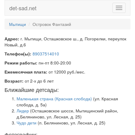
det-sad.net
Toggle
navigati
Мытищи
Островок Фантазий
Адрес:
г. Мытищи, Осташковское ш., д. Погорелки, переулок
Новый, д.6
Телефон(ы):
89037514010
Режим работы:
пн-пт 8:00-20:00
Ежемесячная плата:
от 12000 руб./мес.
Возраст:
от 2-х до 6 лет
Ближайшие детсады:
Маленькая страна (Красная слобода)
(ул. Красная
слобода, д. 5а)
Лидер
(Осташковское шоссе, Мытищинский район,
д.Беляниново, ул. Лесная, д. 25)
Чудо дети
(п. Беляниново, ул. Лесная, д. 25)
Фотографии: