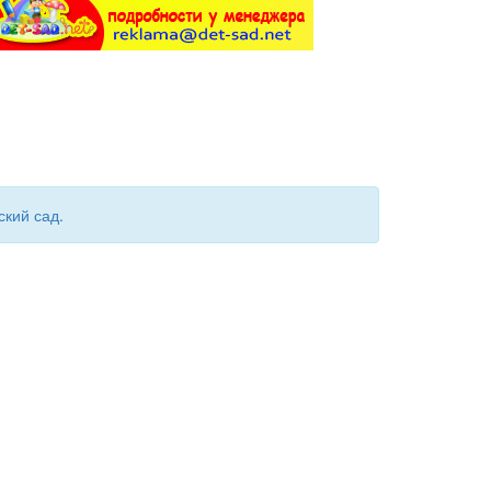
ский сад
.