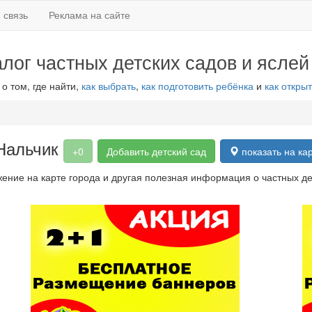
 связь
Реклама на сайте
алог частных детских садов и яслей
 о том, где найти,
как выбрать
,
как подготовить ребёнка
и
как открыт
 Нальчик
+0
Добавить детский сад
показать на ка
ение на карте города и другая полезная информация о частных дет