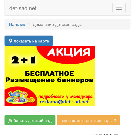
det-sad.net
Toggle
navigati
Нальчик
Домашние детские сады
показать на карте
Добавить детский сад
все частные детские сады 2