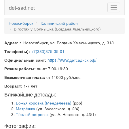
det-sad.net
Toggle
navigati
Новосибирск
Калининский район
В гостях у Солнышка (Богдана Хмельницкого)
Адрес:
г. Новосибирск, ул. Богдана Хмельницкого, д. 31/1
Телефон(ы):
+7(383)375-35-01
Официальный сайт:
https://www.детсаднск.рф/
Режим работы:
пн-пт 7:00-19:30
Ежемесячная плата:
от 11000 руб./мес.
Возраст:
1-7 лет
Ближайшие детсады:
Божья коровка (Менделеева)
(ррр)
Матрёшка
(ул. Залесского, д. 2/4)
Тёплый островок
(ул. А. Невского, д. 43/1)
Фотографии: