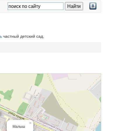
ь
частный детский сад.
×
Малыш