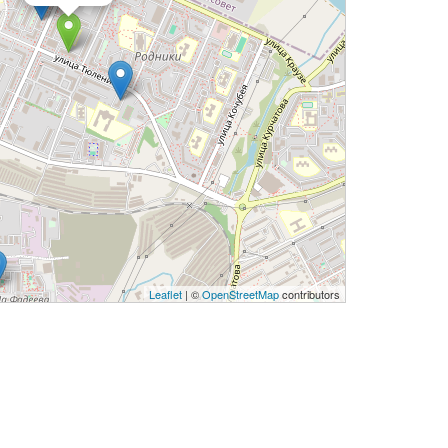
Leaflet
| ©
OpenStreetMap
contributors