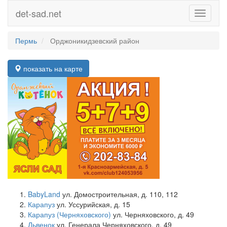
det-sad.net
Toggle
navigati
Пермь
Орджоникидзевский район
показать на карте
BabyLand
ул. Домостроительная, д. 110, 112
Карапуз
ул. Уссурийская, д. 15
Карапуз (Черняховского)
ул. Черняховского, д. 49
Львенок
ул. Генерала Черняховского, д. 49