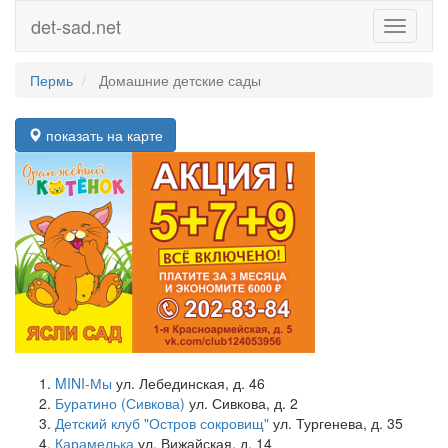
det-sad.net
Toggle
navigati
Пермь
Домашние детские сады
показать на карте
MINI-Мы
ул. Лебединская, д. 46
Буратино (Сивкова)
ул. Сивкова, д. 2
Детский клуб "Остров сокровищ"
ул. Тургенева, д. 35
Карамелька
ул. Вижайская, д. 14