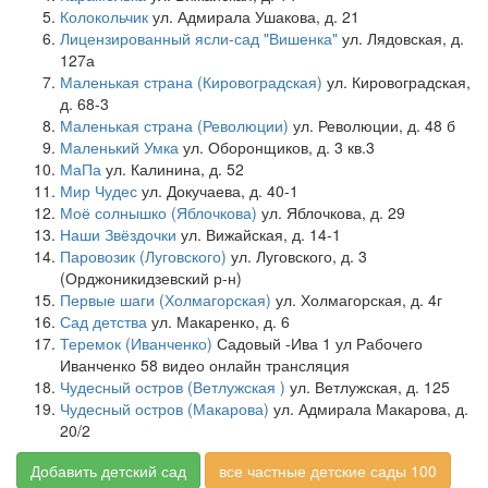
Колокольчик
ул. Адмирала Ушакова, д. 21
Лицензированный ясли-сад "Вишенка"
ул. Лядовская, д.
127а
Маленькая страна (Кировоградская)
ул. Кировоградская,
д. 68-3
Маленькая страна (Революции)
ул. Революции, д. 48 б
Маленький Умка
ул. Оборонщиков, д. 3 кв.3
МаПа
ул. Калинина, д. 52
Мир Чудес
ул. Докучаева, д. 40-1
Моё солнышко (Яблочкова)
ул. Яблочкова, д. 29
Наши Звёздочки
ул. Вижайская, д. 14-1
Паровозик (Луговского)
ул. Луговского, д. 3
(Орджоникидзевский р-н)
Первые шаги (Холмагорская)
ул. Холмагорская, д. 4г
Сад детства
ул. Макаренко, д. 6
Теремок (Иванченко)
Садовый -Ива 1 ул Рабочего
Иванченко 58 видео онлайн трансляция
Чудесный остров (Ветлужская )
ул. Ветлужская, д. 125
Чудесный остров (Макарова)
ул. Адмирала Макарова, д.
20/2
Добавить детский сад
все частные детские сады 100