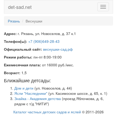
det-sad.net
Toggle
navigati
Рязань
Веснушки
Адрес:
г. Рязань, ул. Новоселов, д. 37 к.1
Телефон(ы):
+7 (906)649-28-43
Официальный сайт:
веснушки-сад.рф
Режим работы:
пн-пт 8:00-19:00
Ежемесячная плата:
от 16000 руб./мес.
Возраст:
1,5
Ближайшие детсады:
Дом и дети
(ул. Новоселов, д. 44)
Ясли "Наследники"
(ул. Касимоское шоссе, д. 65, к. 1)
Знайка - Академия детства
(проезд Яблочкова, д. 6,
рядом с т/д "НИТИ")
Каталог частных детских садов и яслей
© 2011-2026