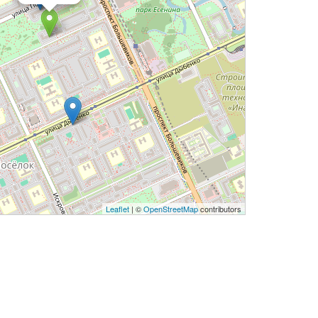
Leaflet
| ©
OpenStreetMap
contributors