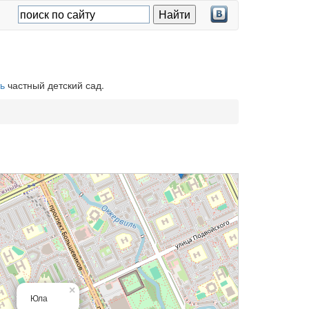
ь
частный детский сад.
×
Юла