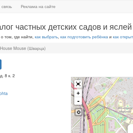
 связь
Реклама на сайте
алог частных детских садов и яслей
 о том, где найти,
как выбрать
,
как подготовить ребёнка
и
как открыт
House Mouse (Шварца)
. 8 к. 2
+
ohta
-