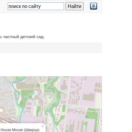
ь
частный детский сад.
×
House Mouse (Шварца)