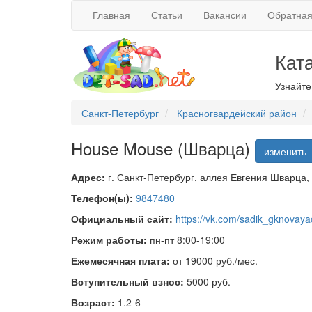
Главная
Статьи
Вакансии
Обратная
Кат
Узнайте
Санкт-Петербург
Красногвардейский район
House Mouse (Шварца)
изменить
Адрес:
г. Санкт-Петербург, аллея Евгения Шварца, д
Телефон(ы):
9847480
Официальный сайт:
https://vk.com/sadik_gknovaya
Режим работы:
пн-пт 8:00-19:00
Ежемесячная плата:
от 19000 руб./мес.
Вступительный взнос:
5000 руб.
Возраст:
1.2-6