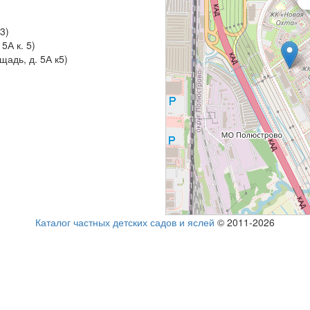
3)
5А к. 5)
адь, д. 5А к5)
Каталог частных детских садов и яслей
© 2011-2026