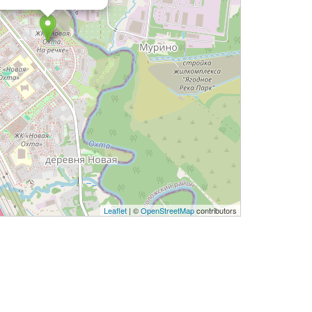
Leaflet
| ©
OpenStreetMap
contributors