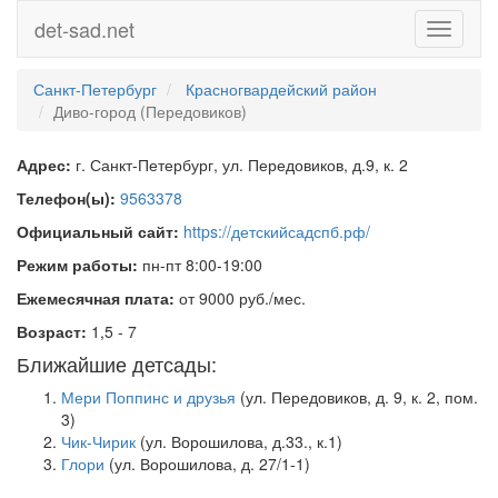
det-sad.net
Toggle
navigati
Санкт-Петербург
Красногвардейский район
Диво-город (Передовиков)
Адрес:
г. Санкт-Петербург, ул. Передовиков, д.9, к. 2
Телефон(ы):
9563378
Официальный сайт:
https://детскийсадспб.рф/
Режим работы:
пн-пт 8:00-19:00
Ежемесячная плата:
от 9000 руб./мес.
Возраст:
1,5 - 7
Ближайшие детсады:
Мери Поппинс и друзья
(ул. Передовиков, д. 9, к. 2, пом.
3)
Чик-Чирик
(ул. Ворошилова, д.33., к.1)
Глори
(ул. Ворошилова, д. 27/1-1)