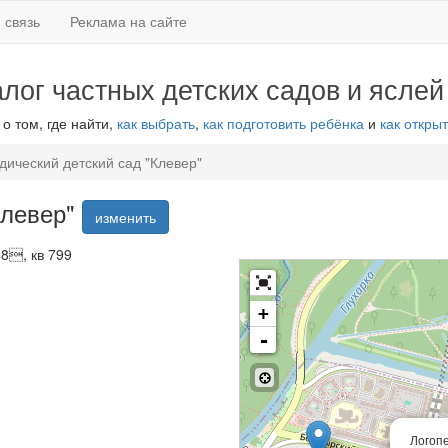
 связь
Реклама на сайте
алог частных детских садов и яслей
 о том, где найти,
как выбрать
,
как подготовить ребёнка
и
как открыт
дический детский сад "Клевер"
Клевер"
изменить
48, кв 799
+
-
Логопе