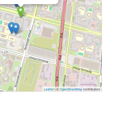
Leaflet
| ©
OpenStreetMap
contributors