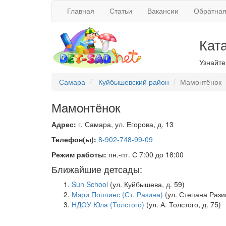
Главная
Статьи
Вакансии
Обратная
Кат
Узнайте
Самара
Куйбышевский район
Мамонтёнок
Мамонтёнок
Адрес:
г. Самара, ул. Егорова, д. 13
Телефон(ы):
8-902-748-99-09
Режим работы:
пн.-пт. С 7:00 до 18:00
Ближайшие детсады:
Sun School
(ул. Куйбышева, д. 59)
Мэри Поппинс (Ст. Разина)
(ул. Степана Разин
НДОУ Юла (Толстого)
(ул. А. Толстого, д. 75)