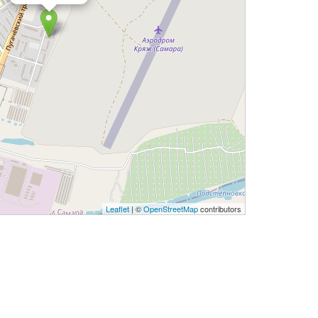
Leaflet
| ©
OpenStreetMap
contributors