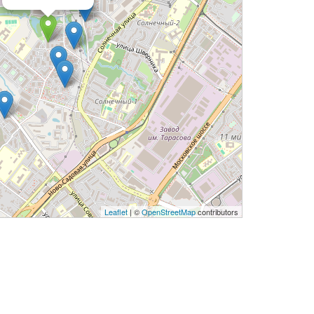
Leaflet
| ©
OpenStreetMap
contributors