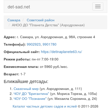
det-sad.net
Toggle
navigati
Самара
Советский район
АНОО ДО "Планета Детства" (Аэродромная)
Адрес:
г. Самара, ул. Аэродромная, д. 98А, строение 4
Телефон(ы):
9902923
,
9901780
Официальный сайт:
https://detinaplanete63.ru/
Режим работы:
пн-пт 7:00-19:00
Ежемесячная плата:
от 5960 руб./мес.
Возраст:
1-7
Ближайшие детсады:
Сказочный мир
(ул. Аэродромная, д. 111)
ЧОУ ДО "Бригантина"
(ул. Мориса Тореза, д. 105а)
ЧОУ ОО "Познание"
(ул. Михаила Сорокина, д. 24)
Каталог частных детских садов и яслей
© 2011-2026