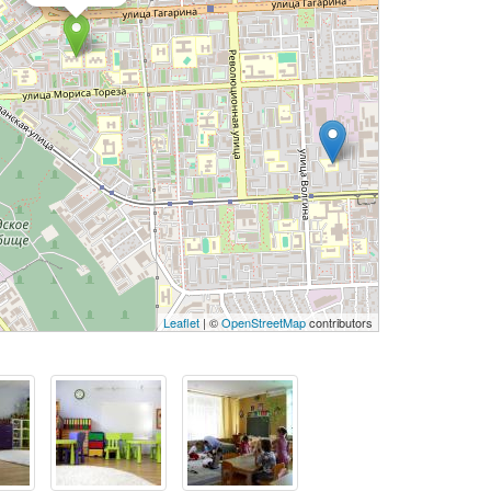
Leaflet
| ©
OpenStreetMap
contributors