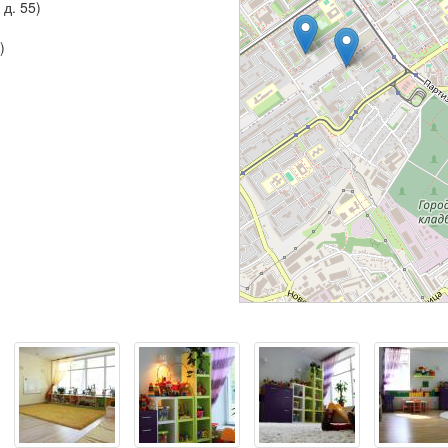
д. 55)
)