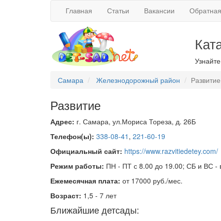
Главная
Статьи
Вакансии
Обратная
Кат
Узнайте
Самара
Железнодорожный район
Развитие
Развитие
Адрес:
г. Самара, ул.Мориса Тореза, д. 26Б
Телефон(ы):
338-08-41
,
221-60-19
Официальный сайт:
https://www.razvitiedetey.com/
Режим работы:
ПН - ПТ с 8.00 до 19.00; СБ и ВС -
Ежемесячная плата:
от 17000 руб./мес.
Возраст:
1,5 - 7 лет
Ближайшие детсады: