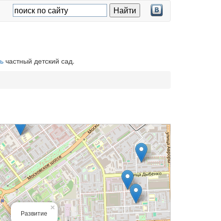
ь
частный детский сад.
×
Развитие