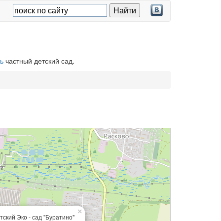
ь
частный детский сад.
×
тский Эко - сад "Буратино"