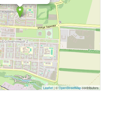
Leaflet
| ©
OpenStreetMap
contributors