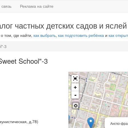
 связь
Реклама на сайте
алог частных детских садов и яслей
 о том, где найти,
как выбрать
,
как подготовить ребёнка
и
как открыт
l"-3
weet School"-3
+
-
мунистическая, д.78)
Англо-фран