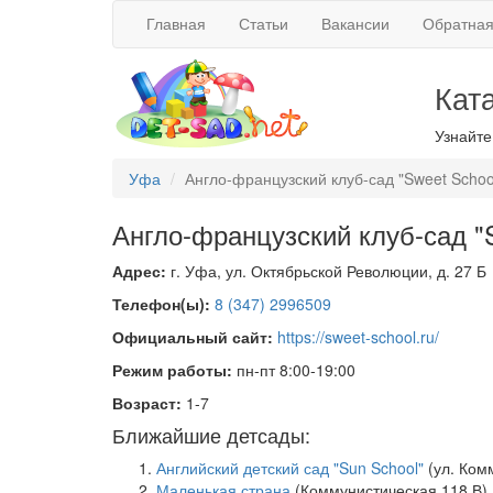
Главная
Статьи
Вакансии
Обратная
Кат
Узнайте
Уфа
Англо-французский клуб-сад "Sweet Schoo
Англо-французский клуб-сад "S
Адрес:
г. Уфа, ул. Октябрьской Революции, д. 27 Б
Телефон(ы):
8 (347) 2996509
Официальный сайт:
https://sweet-school.ru/
Режим работы:
пн-пт 8:00-19:00
Возраст:
1-7
Ближайшие детсады:
Английский детский сад "Sun School"
(ул. Ком
Маленькая страна
(Коммунистическая 118 В)