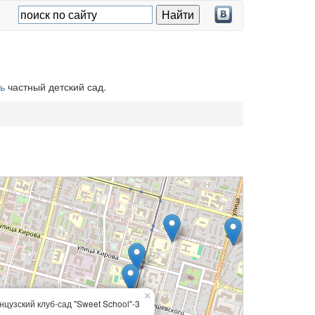
ь
частный детский сад.
×
цузский клуб-сад "Sweet School"-3