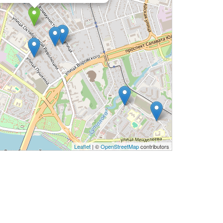
Leaflet
| ©
OpenStreetMap
contributors