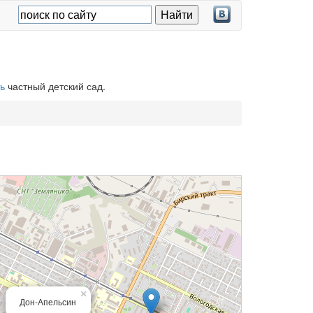
ь
частный детский сад.
×
Дон-Апельсин