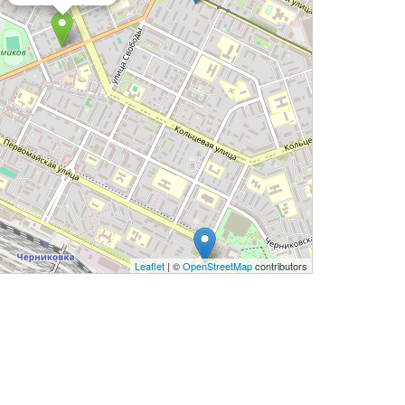
Leaflet
| ©
OpenStreetMap
contributors