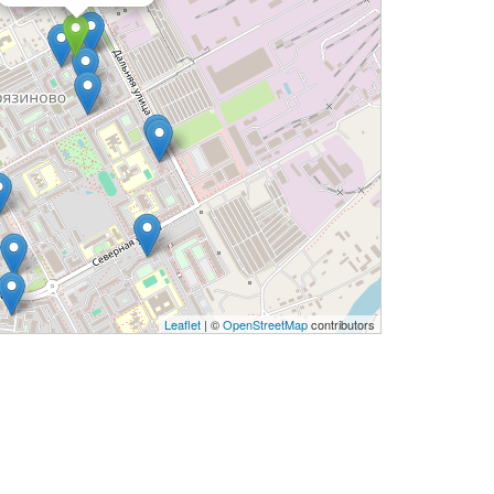
Leaflet
| ©
OpenStreetMap
contributors