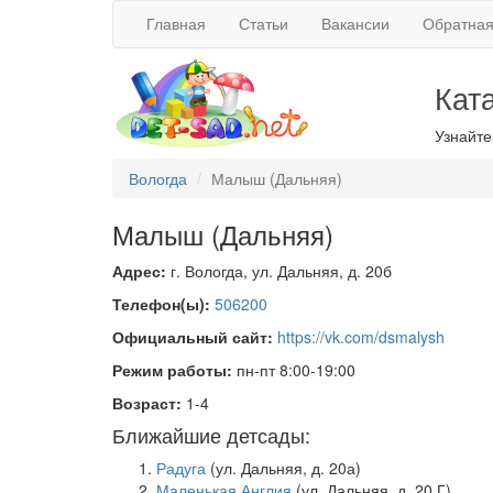
Главная
Статьи
Вакансии
Обратная
Кат
Узнайте
Вологда
Малыш (Дальняя)
Малыш (Дальняя)
Адрес:
г. Вологда, ул. Дальняя, д. 20б
Телефон(ы):
506200
Официальный сайт:
https://vk.com/dsmalysh
Режим работы:
пн-пт 8:00-19:00
Возраст:
1-4
Ближайшие детсады:
Радуга
(ул. Дальняя, д. 20а)
Маленькая Англия
(ул. Дальняя, д. 20 Г)