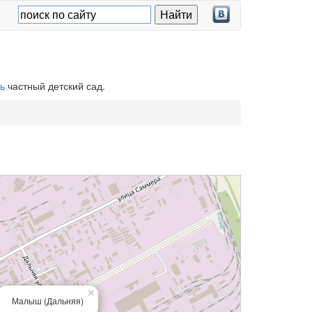
ь
частный детский сад.
×
Малыш (Дальняя)