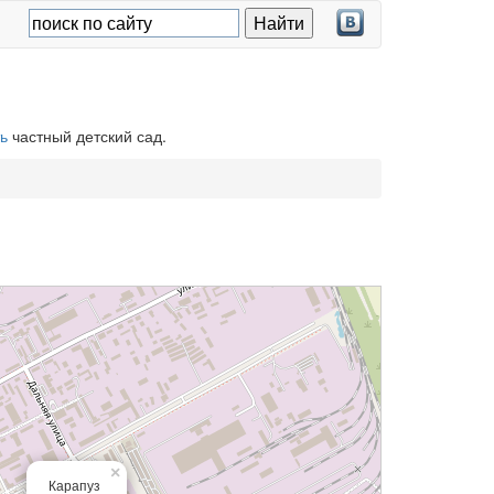
ь
частный детский сад.
×
Карапуз