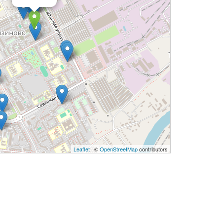
Leaflet
| ©
OpenStreetMap
contributors