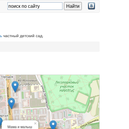
ь
частный детский сад.
×
Мама и малыш