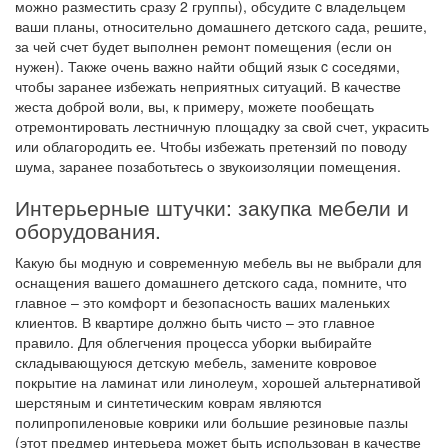
можно разместить сразу 2 группы), обсудите c владельцем
ваши планы, относительно домашнего детского сада, решите,
за чей счет будет выполнен ремонт помещения (если он
нужен). Также очень важно найти общий язык c соседями,
чтобы заранее избежать неприятных ситуаций. В качестве
жеста доброй воли, вы, к примеру, можете пообещать
отремонтировать лестничную площадку за свой счет, украсить
или облагородить ее. Чтобы избежать претензий по поводу
шума, заранее позаботьтесь о звукоизоляции помещения.
Интерьерные штучки: закупка мебели и
оборудования.
Какую бы модную и современную мебель вы не выбрали для
оснащения вашего домашнего детского сада, помните, что
главное – это комфорт и безопасность ваших маленьких
клиентов. В квартире должно быть чисто – это главное
правило. Для облегчения процесса уборки выбирайте
складывающуюся детскую мебель, замените ковровое
покрытие на ламинат или линолеум, хорошей альтернативой
шерстяным и синтетическим коврам являются
полипропиленовые коврики или большие резиновые пазлы
(этот предмер интерьера может быть использован в качестве