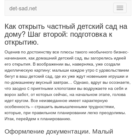
det-sad.net
Toggle
navigati
Как открыть частный детский сад на
дому? Шаг второй: подготовка к
открытию.
Оценив по достоинству все плюсы такого необычного бизнес-
начинания, как домашний детский сад, вы загорелись идеей
его открытия. В воображении вы, наверняка, уже создали
идиллическую картину: малыши каждое утро c удовольствием
бегут в ваш детский сад, где их уже ждут новенькие игрушки и
по-домашнему вкусный завтрак… Однако, вдруг вы осознаете,
что заодно c приятными хлопотами вы водружаете на себя и
ворох забот, от которых сейчас, на начальном этапе, голова
идет кругом. Все неизведанное имеет характерную
особенность – страшить вымышленными трудностями,
которые, при правильном планировании легко преодолимы.
Итак, перейдем к планированию.
Оформление документации. Малый