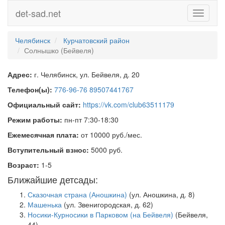
det-sad.net
Toggle
navigati
Челябинск
Курчатовский район
Солнышко (Бейвеля)
Адрес:
г. Челябинск, ул. Бейвеля, д. 20
Телефон(ы):
776-96-76 89507441767
Официальный сайт:
https://vk.com/club63511179
Режим работы:
пн-пт 7:30-18:30
Ежемесячная плата:
от 10000 руб./мес.
Вступительный взнос:
5000 руб.
Возраст:
1-5
Ближайшие детсады:
Сказочная страна (Аношкина)
(ул. Аношкина, д. 8)
Машенька
(ул. Звенигородская, д. 62)
Носики-Курносики в Парковом (на Бейвеля)
(Бейвеля,
44)