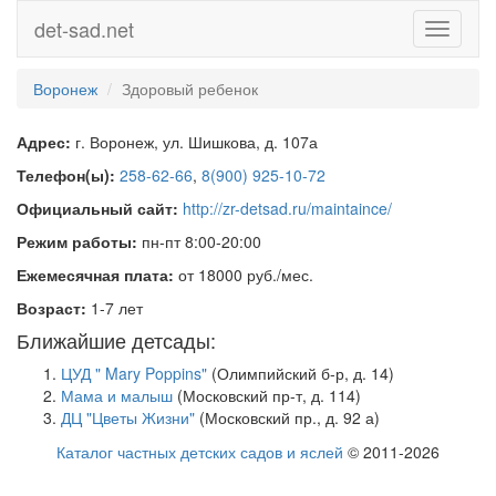
det-sad.net
Toggle
navigati
Воронеж
Здоровый ребенок
Адрес:
г. Воронеж, ул. Шишкова, д. 107а
Телефон(ы):
258-62-66
,
8(900) 925-10-72
Официальный сайт:
http://zr-detsad.ru/maintaince/
Режим работы:
пн-пт 8:00-20:00
Ежемесячная плата:
от 18000 руб./мес.
Возраст:
1-7 лет
Ближайшие детсады:
ЦУД " Mary Poppins"
(Олимпийский б-р, д. 14)
Мама и малыш
(Московский пр-т, д. 114)
ДЦ "Цветы Жизни"
(Московский пр., д. 92 а)
Каталог частных детских садов и яслей
© 2011-2026